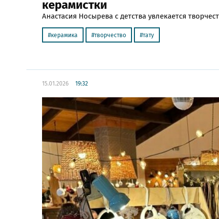
керамистки
Анастасия Носырева с детства увлекается творчес
керамика
творчество
тату
15.01.2026
19:32