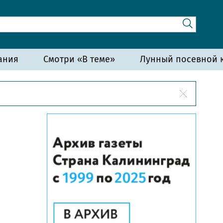
ания
Смотри «В теме»
Лунный посевной к