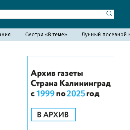
ания
Смотри «В теме»
Лунный посевной к