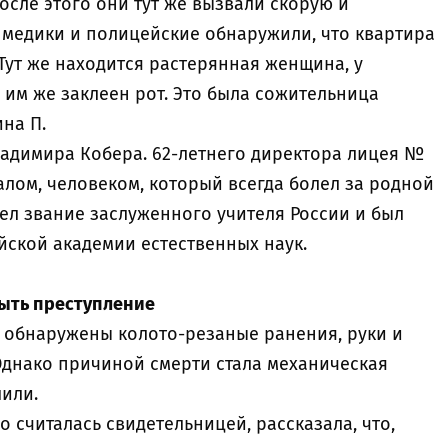
сле этого они тут же вызвали скорую и
медики и полицейские обнаружили, что квартира
 Тут же находится растерянная женщина, у
 им же заклеен рот. Это была сожительница
ина П.
ладимира Кобера. 62-летнего директора лицея №
лом, человеком, который всегда болел за родной
ел звание заслуженного учителя России и был
ской академии естественных наук.
ыть преступление
 обнаружены колото-резаные ранения, руки и
Однако причиной смерти стала механическая
шили.
о считалась свидетельницей, рассказала, что,