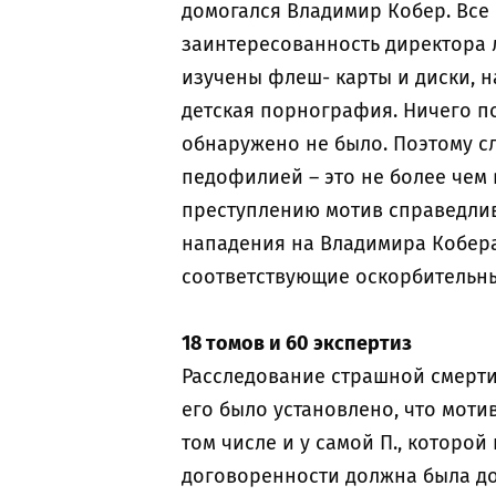
домогался Владимир Кобер. Все
заинтересованность директора 
изучены флеш- карты и диски, н
детская порнография. Ничего 
обнаружено не было. Поэтому сл
педофилией – это не более чем
преступлению мотив справедлив
нападения на Владимира Кобера
соответствующие оскорбительны
18 томов и 60 экспертиз
Расследование страшной смерти 
его было установлено, что мот
том числе и у самой П., которо
договоренности должна была до