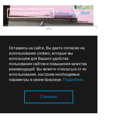
Вчера
06:49
ОБРАЗОВАНИЕ И НАУКА
Оставаясь на сайте, Вы даете согласие на
использование cookies, которые мы
используем для Вашего удобства
Прокурор сомневается, что все
пользования сайтом и повышения качества
рекомендаций. Вы можете отказаться от их
Лента новостей
школы в Калининградской
использования, настроив необходимые
области откроются к 1 сентября
параметры в своем браузере.
Подробнее
.
Согласен
Вчера
01:26
ОБЩЕСТВО
Загрузка..