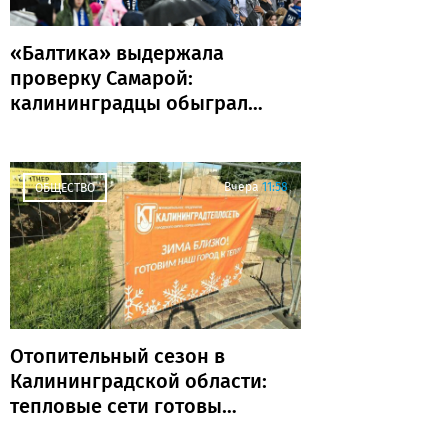
«Балтика» выдержала
проверку Самарой:
калининградцы обыграли
«Крылья Советов» и идут
без поражений
Вчера
11:58
ОБЩЕСТВО
Отопительный сезон в
Калининградской области:
тепловые сети готовы
почти на 80%