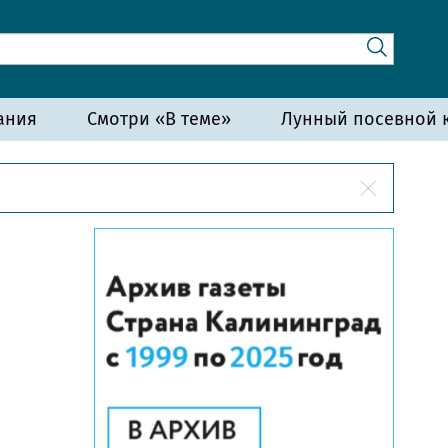
ания
Смотри «В теме»
Лунный посевной к