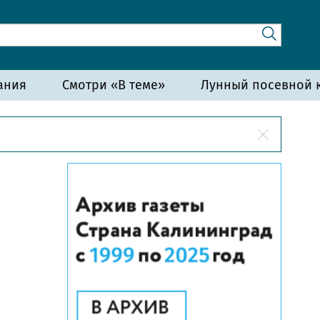
ания
Смотри «В теме»
Лунный посевной к