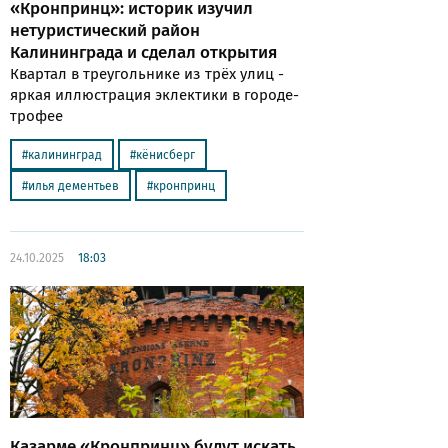
«Кронпринц»: историк изучил
нетуристический район
Калининграда и сделал открытия
Квартал в треугольнике из трёх улиц -
яркая иллюстрация эклектики в городе-
трофее
калининград
кёнисберг
илья дементьев
кронпринц
24.10.2025
18:03
Казарме «Кронпринц» будут искать