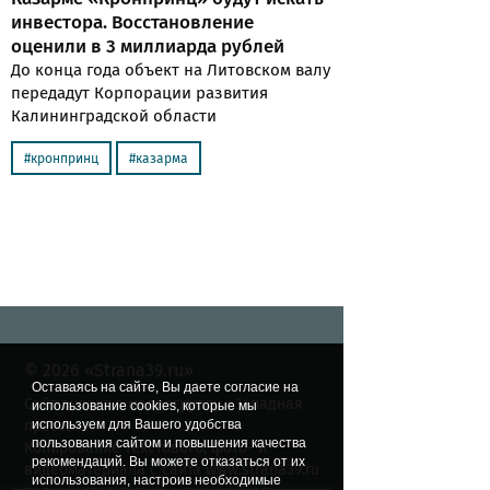
инвестора. Восстановление
оценили в 3 миллиарда рублей
До конца года объект на Литовском валу
передадут Корпорации развития
Калининградской области
кронпринц
казарма
© 2026 «Strana39.ru»
Оставаясь на сайте, Вы даете согласие на
Сайт входит в медиагруппу «Западная
использование cookies, которые мы
пресса»
используем для Вашего удобства
пользования сайтом и повышения качества
Копирование текстового, фото- и
рекомендаций. Вы можете отказаться от их
видеоматериала с сайта www.strana39.ru
использования, настроив необходимые