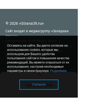
© 2026 «Strana39.ru»
Сайт входит в медиагруппу «Западная
пресса»
Копирование текстового, фото- и
Оставаясь на сайте, Вы даете согласие на
видеоматериала с сайта www.strana39.ru
использование cookies, которые мы
допускается только с письменного
используем для Вашего удобства
разрешения редакции
пользования сайтом и повышения качества
рекомендаций. Вы можете отказаться от их
Наименование СМИ: "Страна 39"
использования, настроив необходимые
("Strana39")
параметры в своем браузере.
Подробнее
.
Учредитель: ООО "Издательство Страна"
Главный редактор Бочарникова Е.А.
Свидетельство о регистрации СМИ Эл.
Согласен
Лента новостей
№ ФС77-71070 от 13.09.2017, выдано
Федеральной службой по надзору в
сфере связи, информационных
технологий и массовых коммуникаций
Загрузка..
236040, г. Калининград, ул.