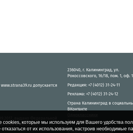
236040, г. Калининград, ул.
Рокоссовского, 16/18, пом. 1, оф. 
Редакция: +7 (4012) 31-24-11
 www.strana39.ru допускается
Реклама: +7 (4012) 31-24-12
Страна Калининград в социальны
ВКонтакте
Одноклассники
.09.2017, выдано Федеральной
Телеграм
е cookies, которые мы используем для Вашего удобства по
нологий и массовых
 отказаться от их использования, настроив необходимые п
E-mail:
rec@strana39.ru