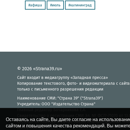
афиша
июль
калининград
© 2026 «Strana39.ru»
Сайт входит в медиагруппу «Западная пресса»
Копирование текстового, фото- и видеоматериала с сайта
только с письменного разрешения редакции
Наименование СМИ: "Страна 39" ("Strana39")
Учредитель: ООО "Издательство Страна"
Главный редактор Бочарникова Е.А.
Свидетельство о регистрации СМИ Эл. № ФС77-71070 от 13
Оставаясь на сайте, Вы даете согласие на использовани
службой по надзору в сфере связи, информационных тех
сайтом и повышения качества рекомендаций. Вы можете
коммуникаций