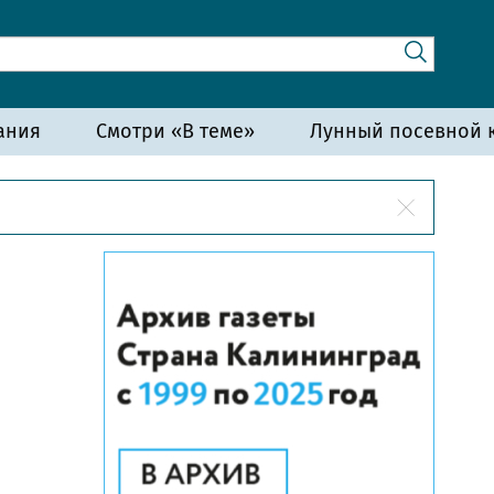
ания
Смотри «В теме»
Лунный посевной к