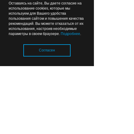
Оставаясь на сайте, Вы даете согласие на
тепловые сети готовы
использование cookies, которые мы
Лента новостей
почти на 80%
используем для Вашего удобства
пользования сайтом и повышения качества
рекомендаций. Вы можете отказаться от их
использования, настроив необходимые
06:49
ОБРАЗОВАНИЕ И НАУКА
параметры в своем браузере.
Подробнее
.
Согласен
Загрузка..
Прокурор сомневается,
что все школы в
Калининградской области
откроются к 1 сентября
01:26
ОБЩЕСТВО