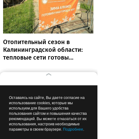
Отопительный сезон в
Калининградской области:
тепловые сети готовы
почти на 80%
Вчера
06:49
ОБРАЗОВАНИЕ И НАУКА
Оставаясь на сайте, Вы даете согласие на
использование cookies, которые мы
используем для Вашего удобства
пользования сайтом и повышения качества
Лента новостей
рекомендаций. Вы можете отказаться от их
использования, настроив необходимые
параметры в своем браузере.
Подробнее
.
Прокурор сомневается, что все