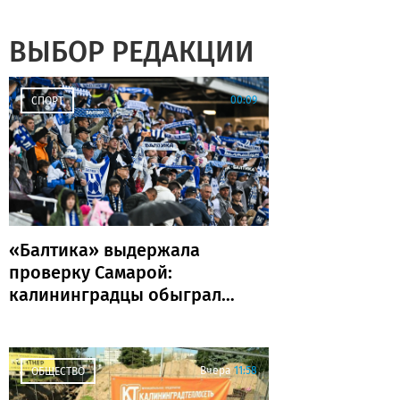
ВЫБОР РЕДАКЦИИ
00:09
СПОРТ
«Балтика» выдержала
проверку Самарой:
калининградцы обыграли
«Крылья Советов» и идут
без поражений
Вчера
11:58
ОБЩЕСТВО