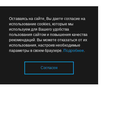
17:12
ЗДОРОВЬЕ
Оставаясь на сайте, Вы даете согласие на
Лента новостей
использование cookies, которые мы
используем для Вашего удобства
пользования сайтом и повышения качества
рекомендаций. Вы можете отказаться от их
использования, настроив необходимые
параметры в своем браузере.
Подробнее
.
Калининградские хирурги
Согласен
спасли пациента после
инсульта и предотвратили
повторную катастрофу
Загрузка..
16:28
ОБРАЗОВАНИЕ И НАУКА