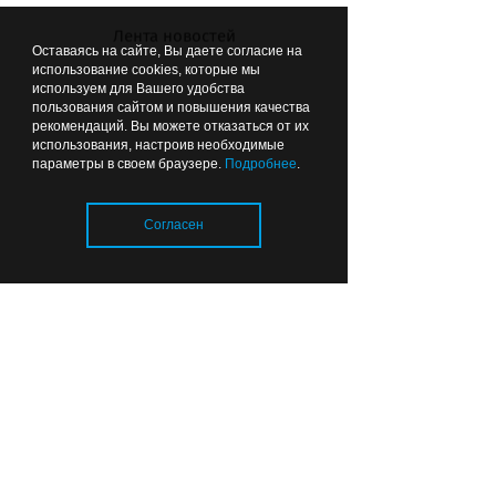
Зеленоградска
Лента новостей
Оставаясь на сайте, Вы даете согласие на
Все новости по теме
использование cookies, которые мы
используем для Вашего удобства
пользования сайтом и повышения качества
рекомендаций. Вы можете отказаться от их
использования, настроив необходимые
параметры в своем браузере.
Подробнее
.
ВЫБОР РЕДАКЦИИ
Согласен
00:09
СПОРТ
Загрузка..
«Балтика» выдержала
проверку Самарой: