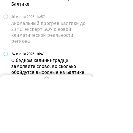
Балтике
30 июня 2026
14:57
Аномальный прогрев Балтики до
23 °C: эксперт БФУ о новой
климатической реальности
региона
24 июня 2026
16:41
О бедном калининградце
замолвите слово: во сколько
обойдутся выходные на Балтике
15 июня 2026
13:51
За продолжение променада от
Светлогорска до Пионерского
взялся серьезный подрядчик
11 июня 2026
00:00
Министр доволен, прокуратура —
нет: проблемы на пляжах