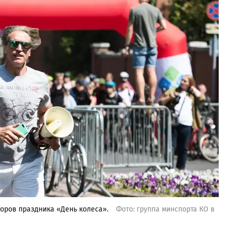
оров праздника «День колеса».
Фото: группа минспорта КО в