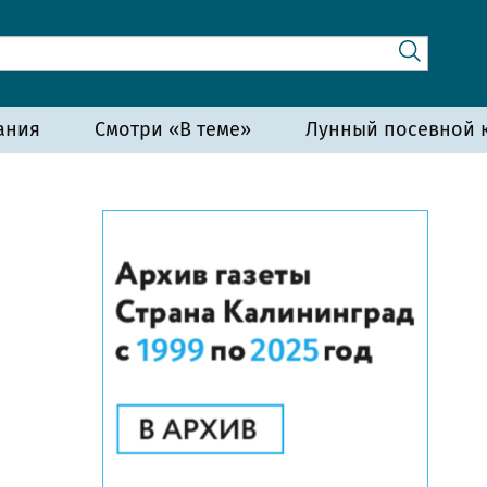
ания
Смотри «В теме»
Лунный посевной к