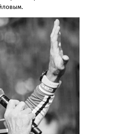
йловым.