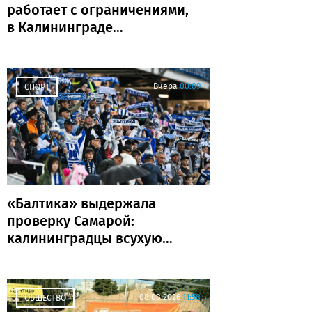
работает с ограничениями,
в Калининграде
задержаны и отменены
рейсы
Вчера
00:09
СПОРТ
«Балтика» выдержала
проверку Самарой:
калининградцы всухую
обыграли «Крылья
Советов»
08.08.2026
11:58
ОБЩЕСТВО