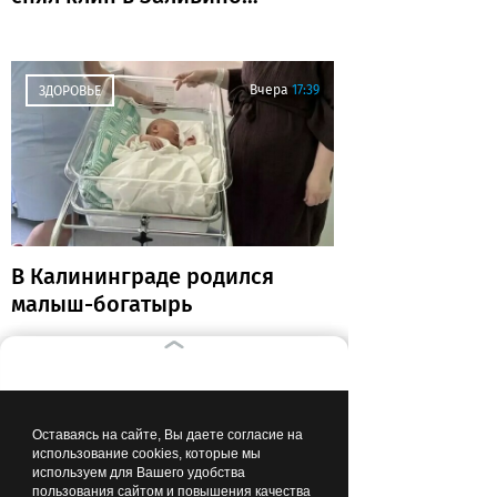
(фото)
Вчера
17:39
ЗДОРОВЬЕ
В Калининграде родился
малыш-богатырь
Вчера
16:00
КАЛИНИНГРАД В ЦИФРАХ
Оставаясь на сайте, Вы даете согласие на
использование cookies, которые мы
используем для Вашего удобства
пользования сайтом и повышения качества