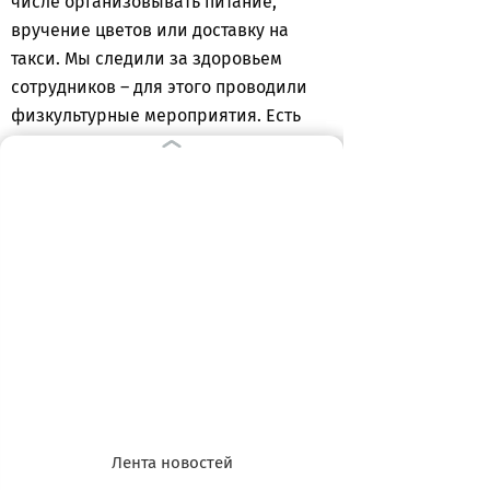
числе организовывать питание,
вручение цветов или доставку на
такси. Мы следили за здоровьем
сотрудников – для этого проводили
физкультурные мероприятия. Есть
обязанность проводить обучение, мы
и проводили, — подчеркнул
допрашиваемый.
По словам экс-директора, все
подобные затраты производились в
рамках утверждённой сметы. Деньги
тратились из внебюджетных
источников, средства граждан
никогда не использовались на
административно-хозяйственную
деятельность фонда. Из
Лента новостей
регионального бюджета выделялась