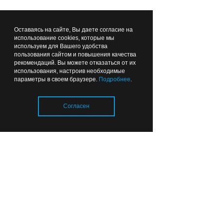
субсидия, обеспечивающая 80%
потребности содержания фонда,
Оставаясь на сайте, Вы даете согласие на
остальные 20% организация получала
использование cookies, которые мы
за счет разрешенной коммерческой
используем для Вашего удобства
пользования сайтом и повышения качества
деятельности — доходы от доставки
рекомендаций. Вы можете отказаться от их
квитанций, составления проектов и
использования, настроив необходимые
параметры в своем браузере.
Подробнее
.
других платных услуг.
Согласен
— Решения были прозрачны
для контролирующих органов.
Я руководствовался
Загрузка..
федеральным законами и
региональными актами. Эти
расходы допускались мной как
законная практика и не