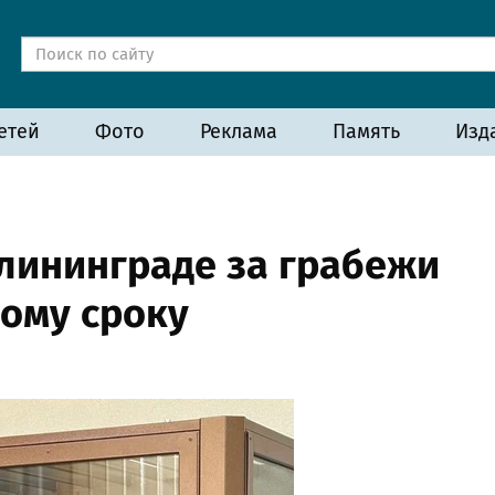
етей
Фото
Реклама
Память
Изд
алининграде за грабежи
ому сроку