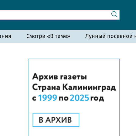
ания
Смотри «В теме»
Лунный посевной к