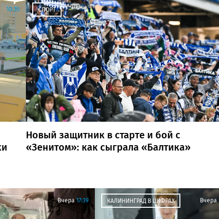
10:35
СПОРТ
Новый защитник в старте и бой с
ки
«Зенитом»: как сыграла «Балтика»
Вчера
17:39
Вчера
КАЛИНИНГРАД В ЦИФРАХ