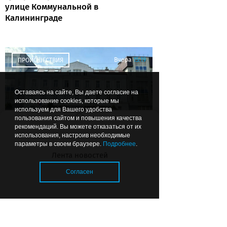
улице Коммунальной в
Калининграде
Вчера
15:19
ПРОИСШЕСТВИЯ
Оставаясь на сайте, Вы даете согласие на
использование cookies, которые мы
используем для Вашего удобства
пользования сайтом и повышения качества
рекомендаций. Вы можете отказаться от их
использования, настроив необходимые
Дело о мошенничестве
параметры в своем браузере.
Подробнее
.
руководства Фестивальной
Лента новостей
дирекции передали в суд
Согласен
Загрузка..