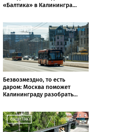
«Балтика» в Калининграде
пройдёт «Триатлон
поколений»
Вчера
17:48
ОБЩЕСТВО
Безвозмездно, то есть
даром: Москва поможет
Калининграду разобраться
с транспортом
Вчера
17:00
ОБЩЕСТВО