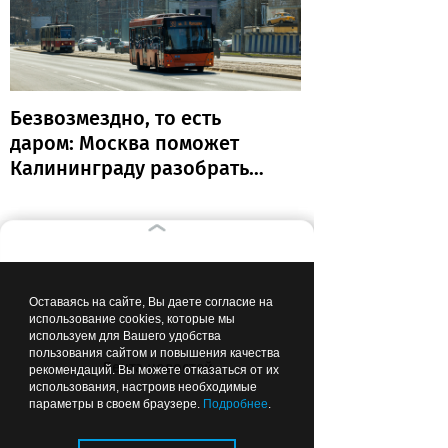
Безвозмездно, то есть
даром: Москва поможет
Калининграду разобраться
с транспортом
Вчера
17:00
ОБЩЕСТВО
Оставаясь на сайте, Вы даете согласие на
использование cookies, которые мы
используем для Вашего удобства
пользования сайтом и повышения качества
Лента новостей
рекомендаций. Вы можете отказаться от их
использования, настроив необходимые
параметры в своем браузере.
Подробнее
.
Во дворах — склад мусора:
губернатор поручил привести в