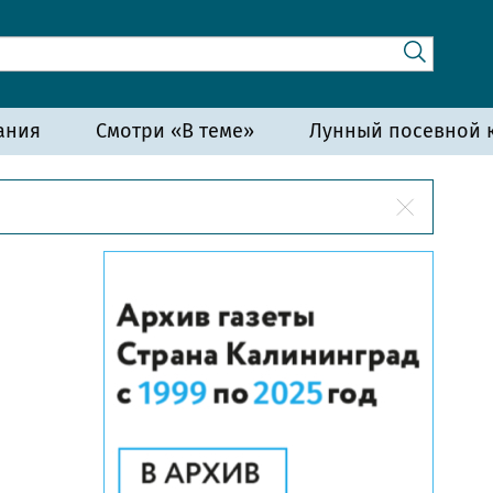
ания
Смотри «В теме»
Лунный посевной к