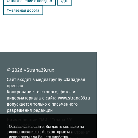
столкновение с поездом
дтп
железная дорога
© 2026 «Strana39.ru»
Сайт входит в медиагруппу «Западная
пресса»
Копирование текстового, фото- и
видеоматериала с сайта www.strana39.ru
допускается только с письменного
разрешения редакции
Наименование СМИ: "Страна 39"
("Strana39")
Оставаясь на сайте, Вы даете согласие на
Учредитель: ООО "Издательство Страна"
использование cookies, которые мы
используем для Вашего удобства