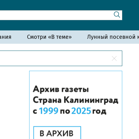
ания
Смотри «В теме»
Лунный посевной к