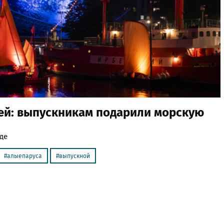
ей: выпускникам подарили морскую
де
алыепаруса
выпускной