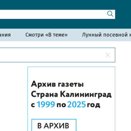
ания
Смотри «В теме»
Лунный посевной к