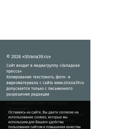
© 2026 «Strana39.ru»
Сайт входит в медиагруппу «Западная
пресса»
Копирование текстового, фото- и
видеоматериала с сайта www.strana39.ru
допускается только с письменного
разрешения редакции
Наименование СМИ: "Страна 39"
("Strana39")
Оставаясь на сайте, Вы даете согласие на
Учредитель: ООО "Издательство Страна"
использование cookies, которые мы
Главный редактор Бочарникова Е.А.
используем для Вашего удобства
Свидетельство о регистрации СМИ Эл.
пользования сайтом и повышения качества