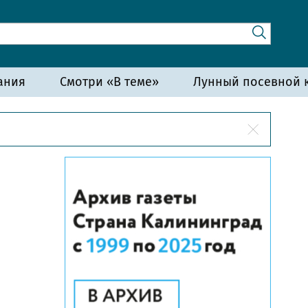
ания
Смотри «В теме»
Лунный посевной к