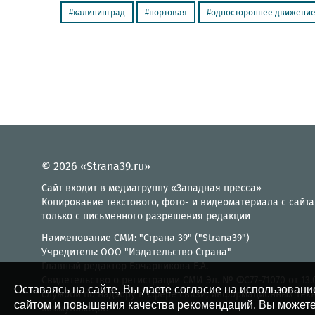
калининград
портовая
одностороннее движени
© 2026 «Strana39.ru»
Сайт входит в медиагруппу «Западная пресса»
Копирование текстового, фото- и видеоматериала с сайта
только с письменного разрешения редакции
Наименование СМИ: "Страна 39" ("Strana39")
Учредитель: ООО "Издательство Страна"
Главный редактор Бочарникова Е.А.
Свидетельство о регистрации СМИ Эл. № ФС77-71070 от 13
Оставаясь на сайте, Вы даете согласие на использовани
службой по надзору в сфере связи, информационных тех
сайтом и повышения качества рекомендаций. Вы можете
коммуникаций