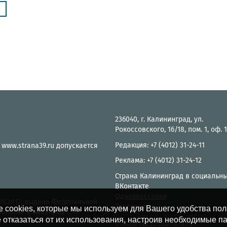
е
236040, г. Калининград, ул.
Рокоссовского, 16/18, пом. 1, оф. 
Редакция: +7 (4012) 31-24-11
 www.strana39.ru допускается
Реклама: +7 (4012) 31-24-12
Страна Калининград в социальны
ВКонтакте
Одноклассники
.09.2017, выдано Федеральной
Телеграм
е cookies, которые мы используем для Вашего удобства по
нологий и массовых
 отказаться от их использования, настроив необходимые п
E-mail:
rec@strana39.ru