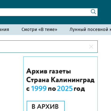
ания
Смотри «В теме»
Лунный посевной к