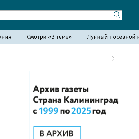
ания
Смотри «В теме»
Лунный посевной к