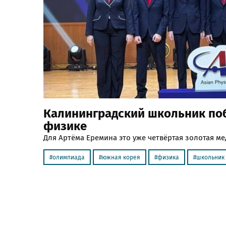
Калининградский школьник поб
физике
Для Артёма Еремина это уже четвёртая золотая м
олимпиада
южная корея
физика
школьник