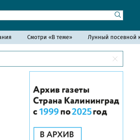
ания
Смотри «В теме»
Лунный посевной к