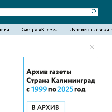
ания
Смотри «В теме»
Лунный посевной к