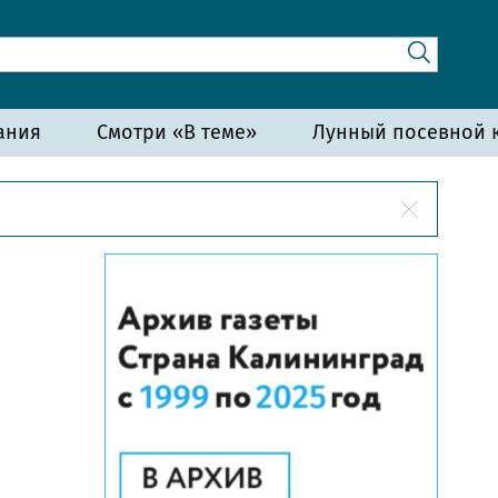
ания
Смотри «В теме»
Лунный посевной к