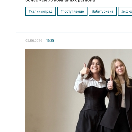
более чем 90 компаниях региона
калининград
поступление
абитуриент
мфю
05.06.2026
16:35