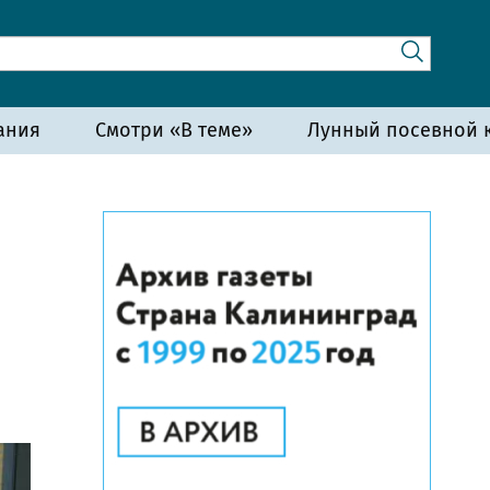
ания
Смотри «В теме»
Лунный посевной к