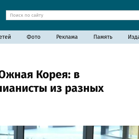
етей
Фото
Реклама
Память
Изд
Южная Корея: в
пианисты из разных