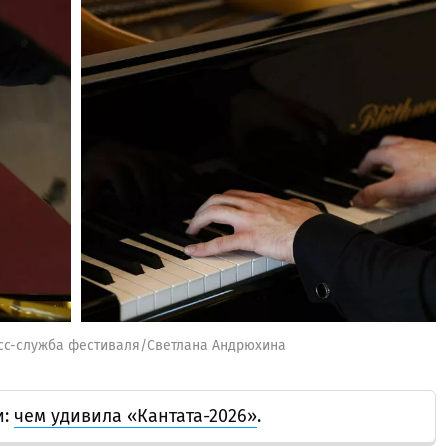
есс-служба фестиваля/Светлана Андрюхина
и:
чем удивила «Кантата-2026»
.