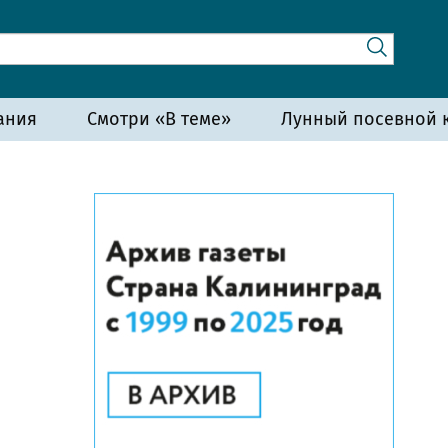
ания
Смотри «В теме»
Лунный посевной к