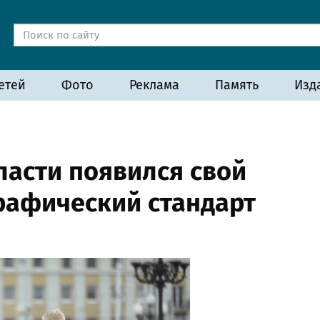
етей
Фото
Реклама
Память
Изд
ласти появился свой
рафический стандарт