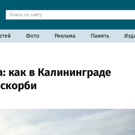
етей
Фото
Реклама
Память
Изд
а: как в Калининграде
 скорби