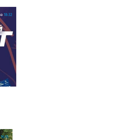
ра
18:32
16:15