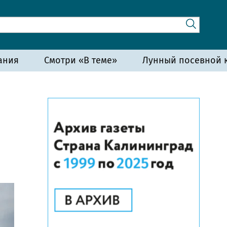
ания
Смотри «В теме»
Лунный посевной к