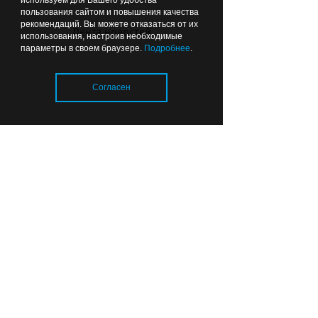
используем для Вашего удобства
пользования сайтом и повышения качества
рекомендаций. Вы можете отказаться от их
Лента новостей
использования, настроив необходимые
08.08.2026
06:49
ОБРАЗОВАНИЕ И НАУКА
параметры в своем браузере.
Подробнее
.
Согласен
Загрузка..
Прокурор сомневается, что все
школы в Калининградской
области откроются к 1 сентября
08.08.2026
01:26
ОБЩЕСТВО