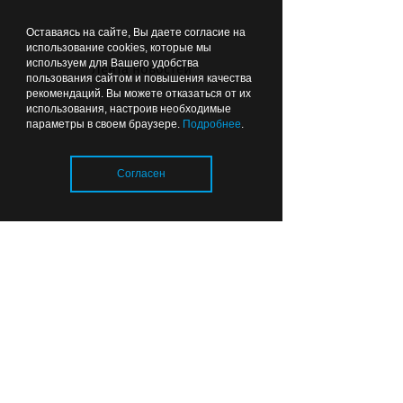
Оставаясь на сайте, Вы даете согласие на
использование cookies, которые мы
используем для Вашего удобства
Лента новостей
пользования сайтом и повышения качества
рекомендаций. Вы можете отказаться от их
Безвозмездно, то есть
использования, настроив необходимые
параметры в своем браузере.
Подробнее
.
даром: Москва поможет
Калининграду разобраться
с транспортом
Согласен
17:00
ОБЩЕСТВО
Загрузка..
Во дворах — склад мусора:
губернатор поручил привести в