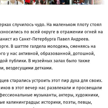
ерках случилось чудо. На маленьком плоту стоял
азносились по всей округе в отражении огней на
ианист из Санкт-Петербурга Павел Андреев.
орге. В шаттле галдела молодежь, сменяясь на
ого у нас активной, образованной, дотошной,
дой публики. В музейных залах было также
и, вездесущими детками.
цев старались устроить этот пир духа для своих.
иков в этот вечер нас развлекали и просвещали
фессиональные музыканты, актеры, художники,
ые калининградцы: историки, поэты, певцы,