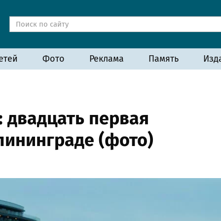
етей
Фото
Реклама
Память
Изд
: двадцать первая
лининграде (фото)