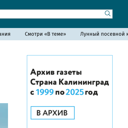
ания
Смотри «В теме»
Лунный посевной к