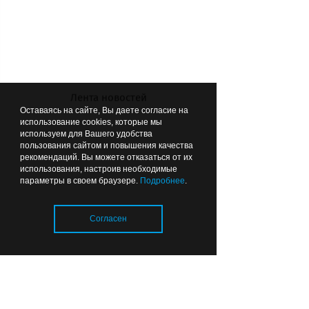
познакомиться с казачьими
традициями, узнать секреты
чувашского узора.
Узнают
водолазов и дерутся за
Лента новостей
территорию:
что скрывают
Оставаясь на сайте, Вы даете согласие на
использование cookies, которые мы
аквариумы Музея Мирового
используем для Вашего удобства
океана.
пользования сайтом и повышения качества
рекомендаций. Вы можете отказаться от их
использования, настроив необходимые
параметры в своем браузере.
Подробнее
.
Согласен
ВЫБОР РЕДАКЦИИ
06:49
ОБРАЗОВАНИЕ И НАУКА
Загрузка..