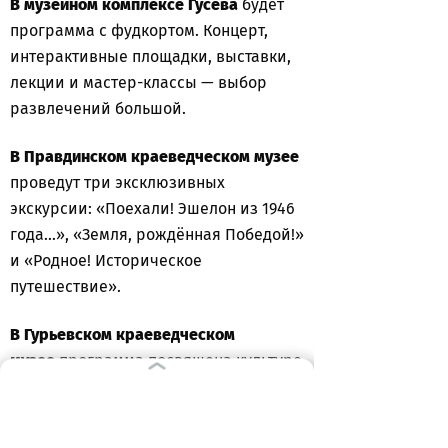
В музейном комплексе Гусева
будет
программа с фудкортом. Концерт,
интерактивные площадки, выставки,
лекции и мастер-классы — выбор
развлечений большой.
В Правдинском краеведческом музее
проведут три эксклюзивных
экскурсии: «Поехали! Эшелон из 1946
года…», «Земля, рождённая Победой!»
и «Родное! Историческое
путешествие».
В Гурьевском краеведческом
музее
программа посвящена культуре
и традициям разных народов России.
Гости смогут погрузиться в быт и
традиции коренного народа Кузбасса,