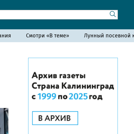
ания
Смотри «В теме»
Лунный посевной к