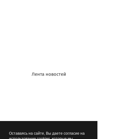
себя архитектурный рисунок и
архитектурную композицию. Здесь
важно продемонстрировать не только
твёрдость руки, но и умение
чувствовать пропорции, ритм и
баланс в пространстве.
Лента новостей
Оставаясь на сайте, Вы даете согласие на
использование cookies, которые мы