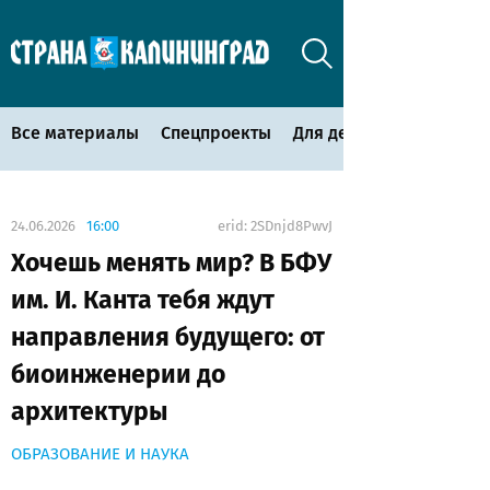
Все материалы
Спецпроекты
Для детей
24.06.2026
16:00
erid: 2SDnjd8PwvJ
Хочешь менять мир? В БФУ
им. И. Канта тебя ждут
направления будущего: от
биоинженерии до
архитектуры
ОБРАЗОВАНИЕ И НАУКА