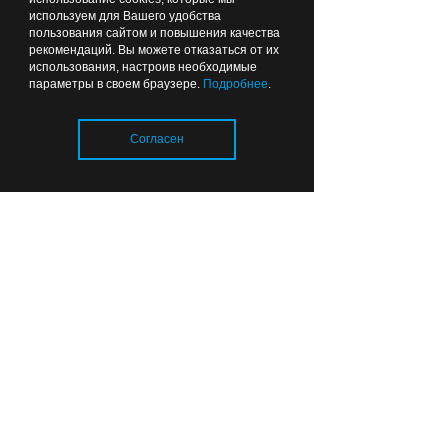
используем для Вашего удобства
пользования сайтом и повышения качества
рекомендаций. Вы можете отказаться от их
использования, настроив необходимые
параметры в своем браузере.
Подробнее
.
Согласен
Загрузка..
Выпускники университета на церемонии вручения
дипломов на острове Канта.
Фото: БФУ им. И. Канта
Педагогическое
образование (с двумя
профилями подготовки).
Иностранный язык
(английский).