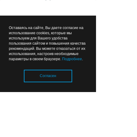
Музыка помогла оживить
старый маяк: Антоха МС
снял клип в Заливино
Оставаясь на сайте, Вы даете согласие на
(фото)
использование cookies, которые мы
используем для Вашего удобства
пользования сайтом и повышения качества
Лента новостей
рекомендаций. Вы можете отказаться от их
Вчера
17:39
ЗДОРОВЬЕ
использования, настроив необходимые
параметры в своем браузере.
Подробнее
.
Согласен
В Калининграде родился
Загрузка..
малыш-богатырь
Вчера
16:00
КАЛИНИНГРАД В ЦИФРАХ