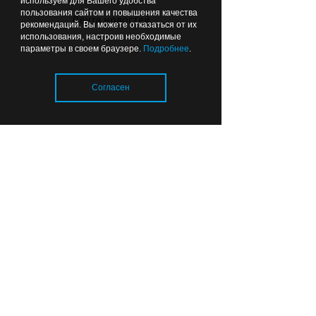
используем для Вашего удобства
пользования сайтом и повышения качества
Лента новостей
рекомендаций. Вы можете отказаться от их
использования, настроив необходимые
параметры в своем браузере.
Подробнее
.
В Калининградской области
Согласен
стало больше врачей, но в
системе здравоохранения
остаются вакансии
Загрузка..
Вчера
15:26
ОБЩЕСТВО
Власти рассказали, где в