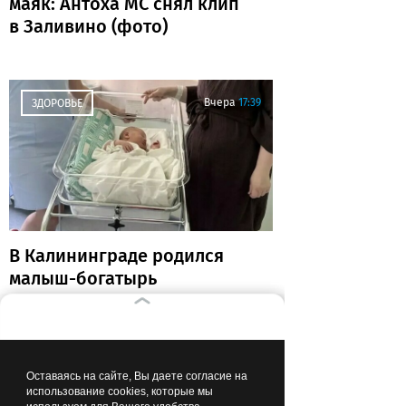
маяк: Антоха МС снял клип
в Заливино (фото)
Вчера
17:39
ЗДОРОВЬЕ
В Калининграде родился
малыш-богатырь
Вчера
16:00
КАЛИНИНГРАД В ЦИФРАХ
Оставаясь на сайте, Вы даете согласие на
использование cookies, которые мы