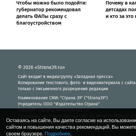
Чтобы можно было подойти:
Почему в ка
губернатор рекомендовал
детсадах по
делать ФАПы сразу с
и кто за это
благоустройством
© 2026 «Strana39.ru»
Сайт входит в медиагруппу «Западная пресса»
Копирование текстового, фото- и видеоматериала с сайта
только с письменного разрешения редакции
Наименование СМИ: "Страна 39" ("Strana39")
Учредитель: ООО "Издательство Страна"
Главный редактор Бочарникова Е.А.
Свидетельство о регистрации СМИ Эл. № ФС77-71070 от 13
Оставаясь на сайте, Вы даете согласие на использовани
службой по надзору в сфере связи, информационных тех
сайтом и повышения качества рекомендаций. Вы можете
коммуникаций
своем браузере.
Подробнее
.