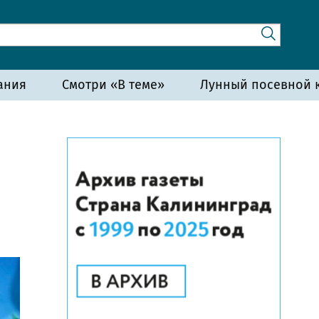
ания
Смотри «В теме»
Лунный посевной к