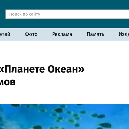
етей
Фото
Реклама
Память
Изд
 «Планете Океан»
мов