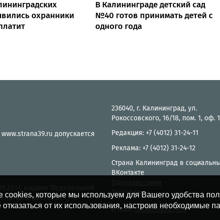
лининградских
В Калининграде детский сад
явились охранники
№40 готов принимать детей с
 платит
одного года
236040, г. Калининград, ул.
Рокоссовского, 16/18, пом. 1, оф. 
Редакция: +7 (4012) 31-24-11
 www.strana39.ru допускается
Реклама: +7 (4012) 31-24-12
Страна Калининград в социальны
ВКонтакте
Одноклассники
.09.2017, выдано Федеральной
Телеграм
е cookies, которые мы используем для Вашего удобства по
нологий и массовых
 отказаться от их использования, настроив необходимые п
E-mail:
rec@strana39.ru