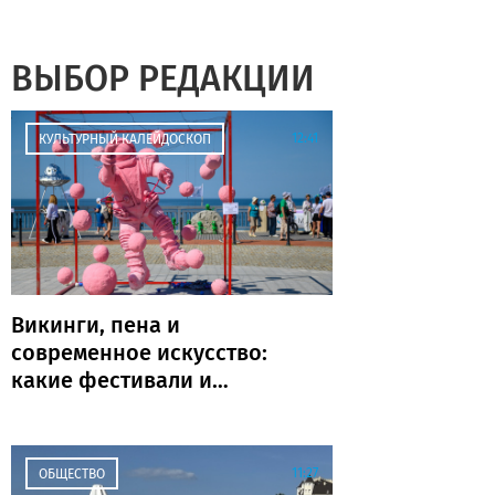
ВЫБОР РЕДАКЦИИ
12:41
КУЛЬТУРНЫЙ КАЛЕЙДОСКОП
Викинги, пена и
современное искусство:
какие фестивали и
праздники пройдут в
Калининграде и области
на выходных
11:27
ОБЩЕСТВО