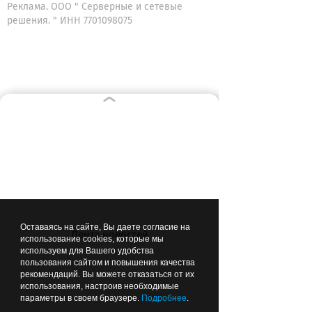
Реклама. ООО " Серверные и сетевые
решения. " ИНН 7701098075
ВЫБОР РЕДАКЦИИ
10:07
ОБЩЕСТВО
Оставаясь на сайте, Вы даете согласие на
Лента новостей
использование cookies, которые мы
используем для Вашего удобства
пользования сайтом и повышения качества
рекомендаций. Вы можете отказаться от их
В Калининграде с начала
использования, настроив необходимые
года 336 молодых семей
параметры в своем браузере.
Подробнее
.