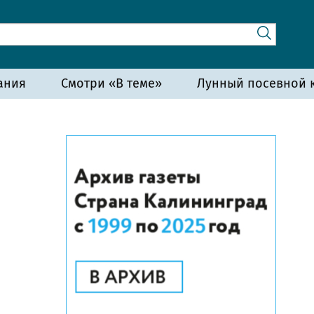
ания
Смотри «В теме»
Лунный посевной к