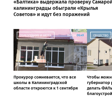
«Балтика» выдержала проверку Самарой
калининградцы обыграли «Крылья
Советов» и идут без поражений
Вчера
06:49
ОБРАЗОВАНИЕ И НАУКА
ОБЩЕСТВО
Прокурор сомневается, что все
Чтобы можн
школы в Калининградской
губернатор
области откроются к 1 сентября
делать ФАПы
благоустро