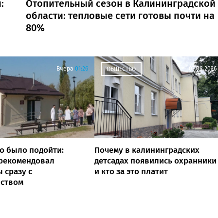
:
Отопительный сезон в Калининградской
области: тепловые сети готовы почти на
80%
Вчера
01:26
07.08.2026
ОБЩЕСТВО
о было подойти:
Почему в калининградских
 рекомендовал
детсадах появились охранники
 сразу с
и кто за это платит
йством