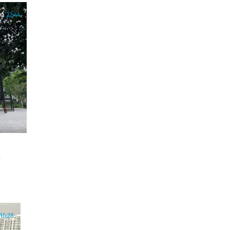
ра
22:44
16:28