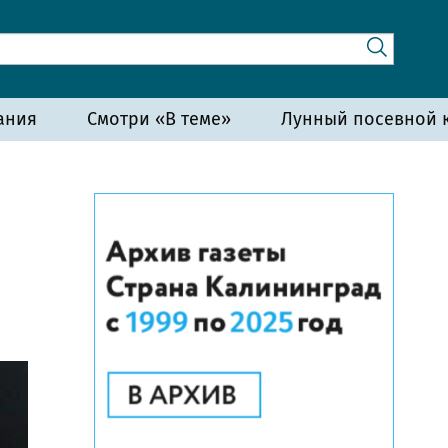
ания
Смотри «В теме»
Лунный посевной к