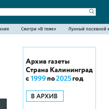
ания
Смотри «В теме»
Лунный посевной к