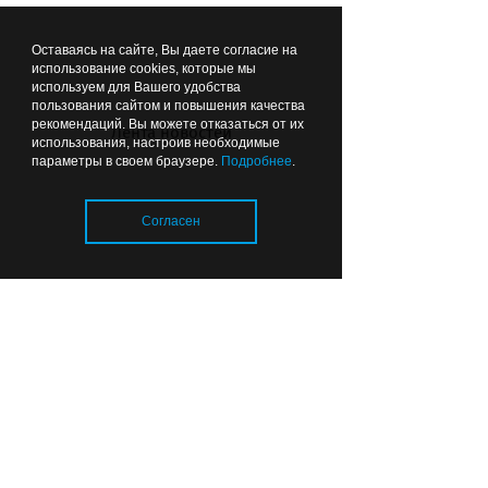
Главное – быть спокойным:
Оставаясь на сайте, Вы даете согласие на
калининградский сварщик
использование cookies, которые мы
рассказал о своей профессии и
используем для Вашего удобства
пути к серебру «Абилимпикса»
пользования сайтом и повышения качества
рекомендаций. Вы можете отказаться от их
Лента новостей
использования, настроив необходимые
параметры в своем браузере.
Подробнее
.
15:26
ОБЩЕСТВО
Согласен
Загрузка..
Пешеходные переходы
Калининграда готовят к 1
сентября