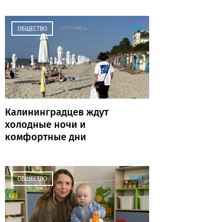
Калининграде и области
на выходных
11:27
ОБЩЕСТВО
Калининградцев ждут
холодные ночи и
комфортные дни
10:07
ОБЩЕСТВО