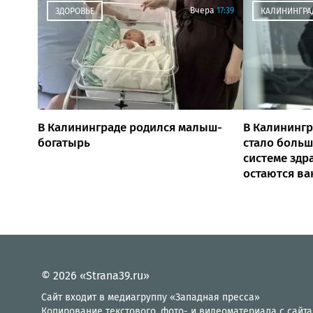
Вчера
17:39
ЗДОРОВЬЕ
КАЛИНИНГРА
В Калининграде родился малыш-
В Калинингр
богатырь
стало больш
системе здр
остаются ва
© 2026 «Strana39.ru»
Сайт входит в медиагруппу «Западная пресса»
Копирование текстового, фото- и видеоматериала с сайта