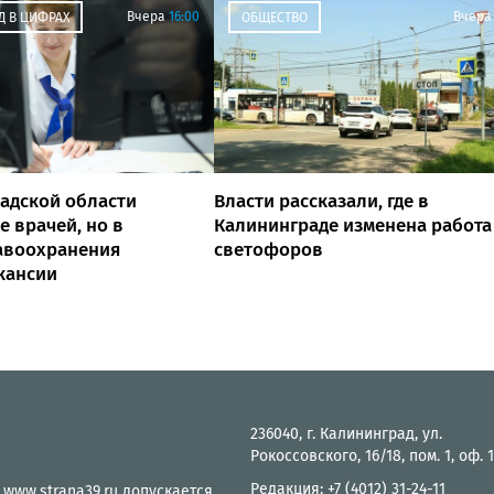
Вчера
16:00
Вчера
Д В ЦИФРАХ
ОБЩЕСТВО
адской области
Власти рассказали, где в
е врачей, но в
Калининграде изменена работа
авоохранения
светофоров
кансии
236040, г. Калининград, ул.
Рокоссовского, 16/18, пом. 1, оф. 
Редакция: +7 (4012) 31-24-11
 www.strana39.ru допускается