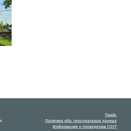
15:26
Прайс
14
Политика обр. персональных данных
Информация о проведении СОУТ