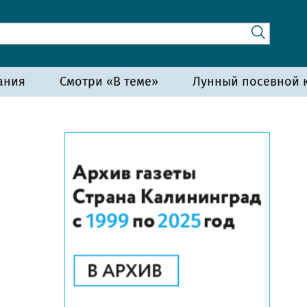
ания
Смотри «В теме»
Лунный посевной к